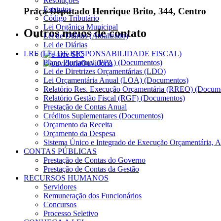
Resoluções
Estatutos
Praça Deputado Henrique Brito, 344, Centro
Código Tributário
Lei Orgânica Municipal
Outros meios de contato
Lei de Diárias (Atualizado)
Lei de Diárias
LRF (LEI DE RESPONSABILIDADE FISCAL)
e-SIC
Plano Plurianual (PPA) (Documentos)
Ouvidoria
Lei de Diretrizes Orçamentárias (LDO)
Lei Orçamentária Anual (LOA) (Documentos)
Relatório Res. Execução Orçamentária (RREO) (Docum
Relatório Gestão Fiscal (RGF) (Documentos)
Prestação de Contas Anual
Créditos Suplementares (Documentos)
Orçamento da Receita
Orçamento da Despesa
Sistema Único e Integrado de Execução Orçamentária, A
CONTAS PÚBLICAS
Prestação de Contas do Governo
Prestação de Contas da Gestão
RECURSOS HUMANOS
Servidores
Remuneração dos Funcionários
Concursos
Processo Seletivo