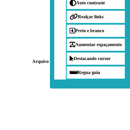
Auto contraste
Realçar links
Preto e branco
Aumentar espaçamento
Destacando cursor
Arquivo
Publicações
Situação
Regua guia