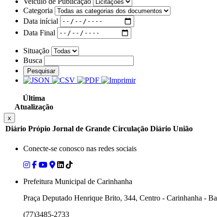
Veiculo de Publicação
Categoria
Data inícial
Data Final
Situação
Busca
Pesquisar
Última
Atualização
x
Diário Própio
Jornal de Grande Circulação
Diário União
Conecte-se conosco nas redes sociais
Prefeitura Municipal de Carinhanha
Praça Deputado Henrique Brito, 344, Centro - Carinhanha - B
(77)3485-2733