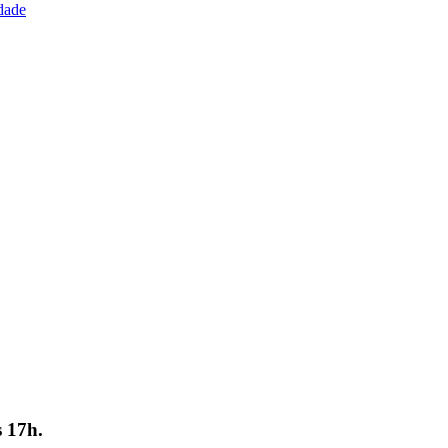
idade
s 17h.