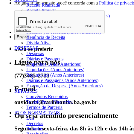
Ao iniciar um contato, você concorda com a
Política de privac
Receita Realizada
Receita Prevista
Conhecimento de Receita (Anos Anteriores)
Receitas por Órgão (Anos Anteriores)
Receitas por Fonte (Anos Anteriores)
Receitas por Rubrica (Anos Anteriores)
Renúncia de Receita
Dívida Ativa
DESPESAS
...Ou se preferir
Despesas
Diárias e Passagens
Ligue para nós
Empenhos (Anos Anteriores)
Liquidações (Anos Anteriores)
(77)3485-2733
Pagamentos (Anos Anteriores)
Diárias e Passagens (Anos Anteriores)
Execução da Despesa (Anos Anteriores)
E-mail
REPASSES
Convênios Recebidos
ouvidoria@carinhanha.ba.gov.br
Transferência Financeira
Termos de Parceria
ATOS NORMATIVOS
Ou seja atendido presencialmente
Leis
Decretos
Segunda a sexta-feira, das 8h às 12h e das 14h à
Portarias