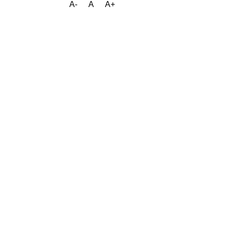
A-
A
A+