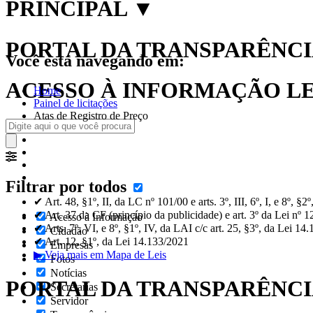
PRINCIPAL
▼
PORTAL DA TRANSPARÊNCIA
Você está navegando em:
ACESSO À INFORMAÇÃO LEI
Home
Painel de licitações
Atas de Registro de Preço
Filtrar por todos
✔ Art. 48, §1º, II, da LC nº 101/00 e arts. 3º, III, 6º, I, e 8º, §
✔ Art. 37 da CF (princípio da publicidade) e art. 3º da Lei nº 
Acesso à Informação
✔ Arts. 7º, VI, e 8º, §1º, IV, da LAI c/c art. 25, §3º, da Lei 14
Cidadão
✔ Art. 12, §1º, da Lei 14.133/2021
Empresas
▶ Veja mais em Mapa de Leis
Fotos
Notícias
PORTAL DA TRANSPARÊNC
Secretarias
Servidor