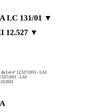
 LC 131/01
▼
 12.527
▼
2º, da Lei nº 12.527/2011 - LAI
12.527/2011 - LAI
.133/2021
IA