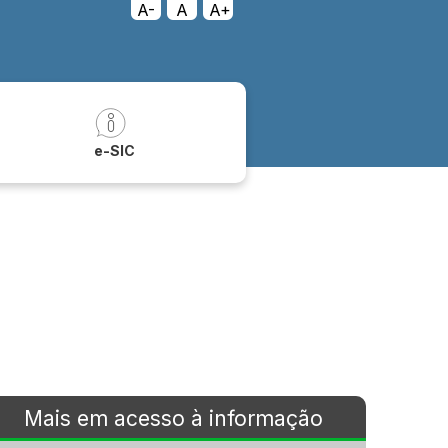
A-
A
A+
a
e-SIC
Mais em acesso à informação