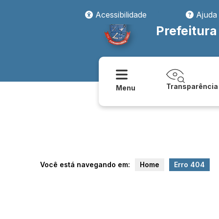
cessoainformacao/sic_servico_de_informacoes_ao_cidadao
Acessibilidade
Ajuda
Prefeitur
Transparência
Menu
Você está navegando em:
Home
Erro 404