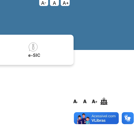
A-
A
A+
a
e-SIC