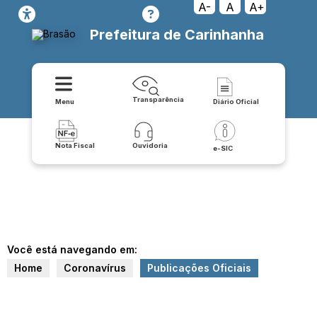
A-
A
A+
Prefeitura de Carinhanha
Transparência
Menu
Diário Oficial
Nota Fiscal
Ouvidoria
e-SIC
Você está navegando em:
Home
Coronavírus
Publicações Oficiais