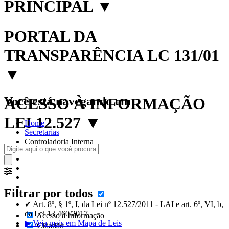
PRINCIPAL
▼
PORTAL DA
TRANSPARÊNCIA LC 131/01
▼
Você está navegando em:
ACESSO À INFORMAÇÃO
LEI 12.527
▼
Home
Secretarias
Controladoria Interna
Filtrar por todos
✔ Art. 8º, § 1º, I, da Lei nº 12.527/2011 - LAI e art. 6º, VI, b,
da Lei 13.460/2017
Acesso à Informação
▶ Veja mais em Mapa de Leis
Cidadão