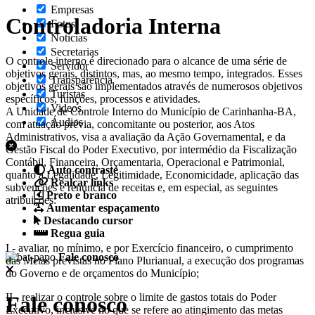
Empresas
Controladoria Interna
Fotos
Notícias
Secretarias
O controle interno é direcionado para o alcance de uma série de
Servidor
objetivos gerais, distintos, mas, ao mesmo tempo, integrados. Esses
Transparência
objetivos gerais são implementados através de numerosos objetivos
Turistas
específicos, funções, processos e atividades.
Videos
A Unidade de Controle Interno do Município de Carinhanha-BA,
Áudios
com atuação prévia, concomitante ou posterior, aos Atos
Administrativos, visa a avaliação da Ação Governamental, e da
Gestão Fiscal do Poder Executivo, por intermédio da Fiscalização
Contábil, Financeira, Orçamentaria, Operacional e Patrimonial,
Auto contraste
quanto a Legalidade, Legitimidade, Economicidade, aplicação das
Realçar links
subvenções e renúncia de receitas e, em especial, as seguintes
Preto e branco
atribuições:
Aumentar espaçamento
Destacando cursor
Regua guia
I - avaliar, no mínimo, e por Exercício financeiro, o cumprimento
Fale conosco
das Metas previstas no Plano Plurianual, a execução dos programas
do Governo e de orçamentos do Município;
II - realizar o controle sobre o limite de gastos totais do Poder
Fale conosco
Executivo, inclusive no que se refere ao atingimento das metas