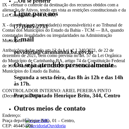
...Ou se preferir
IX - efetuar o controle da destinação dos recursos obtidos com a
alienação de Ativos, tendo em vista as restrições constitucionais e da
Ligue para nós
Lei Complementar 101/2000;
X - dar ciência a(s) autoridade(s) responsável(eis) e ao Tribunal de
(77)3485-2733
Contas dos Municípios do Estado da Bahia - TCM — BA, quando
constatadas ilegalidades ou irregularidades na Administração
E-mail
Municipal.
Atribuições dadas pelo art. 12 da Lei nº 1.340/2021, de 22 de
ouvidoria@carinhanha.ba.gov.br
dezembro de 2021, bem como prevista no art. 57 da Lei Orgânica
do Município de Carinhanha-BA, artigo 74 da Constituição Federal
Ou seja atendido presencialmente
de 1988 e na Resolução 1.120/2005 do Tribunal de Contas dos
Municípios do Estado da Bahia.
Segunda a sexta-feira, das 8h às 12h e das 14h
às 17h.
CONTROLADOR INTERNO: ARIEL PEREIRA PINTO
Praça Deputado Henrique Brito, 344, Centro
(Decreto nº 14/2025)
Outros meios de contato
Endereço:
Praça dep. Henrique Brito, 01 – Centro,
e-SIC
CEP: 46445-000
Ouvidoria