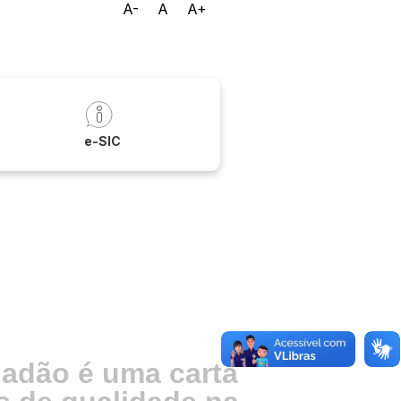
A-
A
A+
a
e-SIC
dadão é uma carta