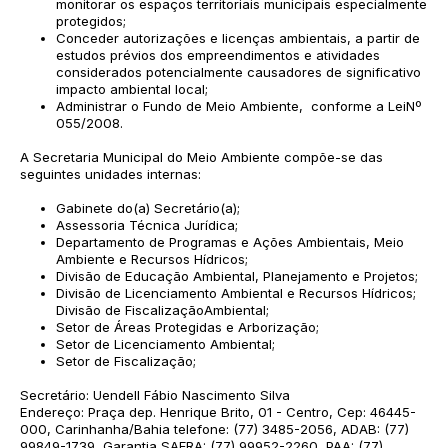
monitorar os espaços territoriais municipais especialmente
protegidos;
Conceder autorizações e licenças ambientais, a partir de
estudos prévios dos empreendimentos e atividades
considerados potencialmente causadores de significativo
impacto ambiental local;
Administrar o Fundo de Meio Ambiente, conforme a LeiNº
055/2008.
A Secretaria Municipal do Meio Ambiente compõe-se das
seguintes unidades internas:
Gabinete do(a) Secretário(a);
Assessoria Técnica Jurídica;
Departamento de Programas e Ações Ambientais, Meio
Ambiente e Recursos Hídricos;
Divisão de Educação Ambiental, Planejamento e Projetos;
Divisão de Licenciamento Ambiental e Recursos Hídricos;
Divisão de FiscalizaçãoAmbiental;
Setor de Áreas Protegidas e Arborização;
Setor de Licenciamento Ambiental;
Setor de Fiscalização;
Secretário: Uendell Fábio Nascimento Silva
Endereço: Praça dep. Henrique Brito, 01 - Centro, Cep: 46445-
000, Carinhanha/Bahia telefone: (77) 3485-2056, ADAB: (77)
99849-1739, Garantia SAFRA: (77) 99952-2260, PAA: (77)