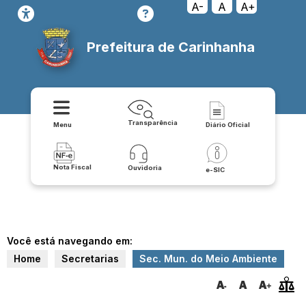
A-
A
A+
Prefeitura de Carinhanha
Transparência
Menu
Diário Oficial
Nota Fiscal
Ouvidoria
e-SIC
Você está navegando em:
Home
Secretarias
Sec. Mun. do Meio Ambiente