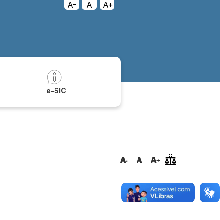
A-
A
A+
a
e-SIC