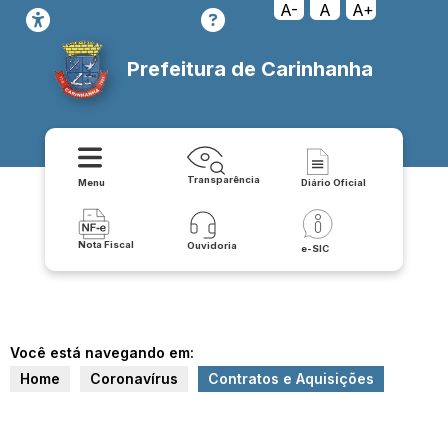
A-
A
A+
Prefeitura de Carinhanha
Transparência
Menu
Diário Oficial
Nota Fiscal
Ouvidoria
e-SIC
Você está navegando em:
Home
Coronavírus
Contratos e Aquisições