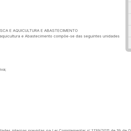
PESCA E AQUICULTURA E ABASTECIMENTO
e aquicultura e Abastecimento compõe-se das seguintes unidades
iva;
ades internas previstas na Lei Complementar n‘ 1.139/2011 de 19 d