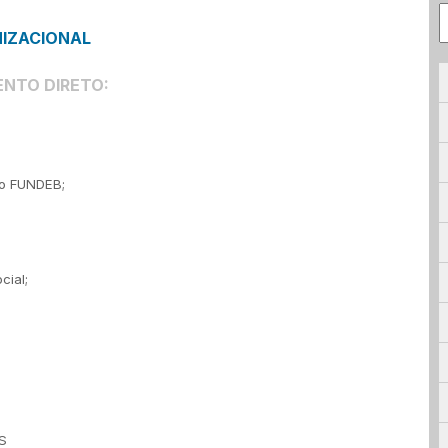
IZACIONAL
ENTO DIRETO
:
do FUNDEB;
cial;
S