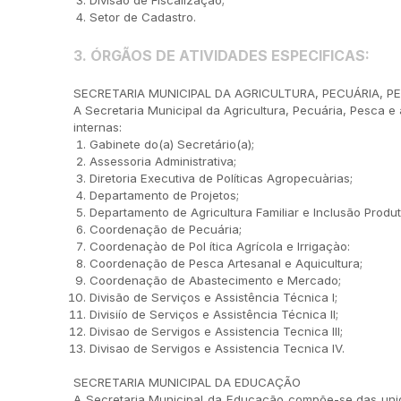
Divisão de Fiscalização;
Setor de Cadastro.
3.
Ó
RG
Ã
OS DE ATIVIDADES ESPECIFICAS:
SECRETARIA MUNICIPAL DA AGRICULTURA, PECUÁRIA, 
A Secretaria Municipal da Agricultura, Pecuária, Pesca 
internas:
Gabinete do(a) Secretário(a);
Assessoria Administrativa;
Diretoria Executiva de Políticas Agropecuàrias;
Departamento de Projetos;
Departamento de Agricultura Familiar e Inclusão Produt
Coordenação de Pecuária;
Coordenaçào de Pol ítica Agrícola e Irrigaçào:
Coordenação de Pesca Artesanal e Aquicultura;
Coordenação de Abastecimento e Mercado;
Divisão de Serviços e Assistência Técnica I;
Divisiío de Serviços e Assistência Técnica II;
Divisao de Servigos e Assistencia Tecnica III;
Divisao de Servigos e Assistencia Tecnica IV.
SECRETARIA MUNICIPAL DA EDUCAÇÃO
A Secretaria Municipal da Educação compõe-se das unid