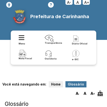
A-
A
A+
Prefeitura de Carinhanha
Transparência
Menu
Diário Oficial
Nota Fiscal
Ouvidoria
e-SIC
Você está navegando em:
Home
Glossário
Glossário