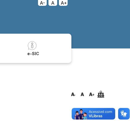
A-
A
A+
a
e-SIC