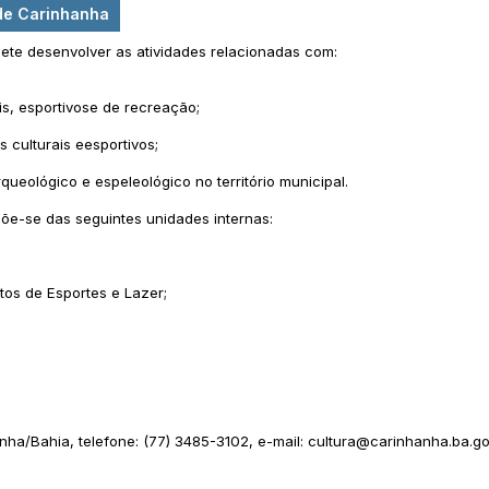
 de Carinhanha
pete desenvolver as atividades relacionadas com:
is, esportivose de recreação;
 culturais eesportivos;
rqueológico e espeleológico no território municipal.
põe-se das seguintes unidades internas:
os de Esportes e Lazer;
ha/Bahia, telefone: (77) 3485-3102, e-mail: cultura@carinhanha.ba.g