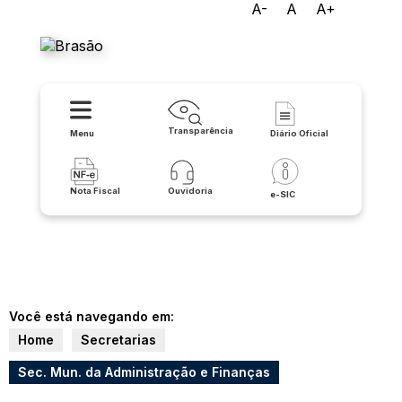
A-
A
A+
Prefeitura de Carinhanha
Transparência
Menu
Diário Oficial
Nota Fiscal
Ouvidoria
e-SIC
Você está navegando em:
Home
Secretarias
Sec. Mun. da Administração e Finanças