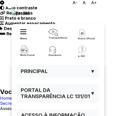
A-
A
A+
Auto contraste
Prefeitura de Carinhanha
Realçar links
Preto e branco
Aumentar espaçamento
Destacando cursor
Regua guia
Transparência
Menu
Diário Oficial
Nota Fiscal
Ouvidoria
e-SIC
PRINCIPAL
▼
PORTAL DA
Você está navegando em:
▼
TRANSPARÊNCIA LC 131/01
Home
Secretarias
Assessoria Jurídica
ACESSO À INFORMAÇÃO