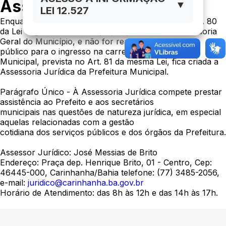
Assessoria Jurídica
▼
LEI 12.527
Enquanto Lei Complementar não regulamentar o Art. 80
da Lei Orgânica do Município, o qual cria a Procuradoria
Geral do Município, e não for realizado o concurso
público para o ingresso na carreira de Procurador
Municipal, prevista no Art. 81 da mesma Lei, fica criada a
Assessoria Jurídica da Prefeitura Municipal.
Parágrafo Único - À Assessoria Jurídica compete prestar
assistência ao Prefeito e aos secretários
municipais nas questões de natureza jurídica, em especial
aquelas relacionadas com a gestão
cotidiana dos serviços públicos e dos órgãos da Prefeitura.
Assessor Jurídico: José Messias de Brito
Endereço: Praça dep. Henrique Brito, 01 - Centro, Cep:
46445-000, Carinhanha/Bahia telefone: (77) 3485-2056,
e-mail:
juridico@carinhanha.ba.gov.br
Horário de Atendimento: das 8h às 12h e das 14h às 17h.