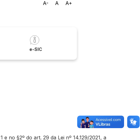
A-
A
A+
a
e-SIC
e no §2º do art. 29 da Lei nº 14.129/2021, a