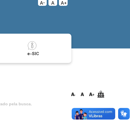
A-
A
A+
a
e-SIC
ado pela busca.